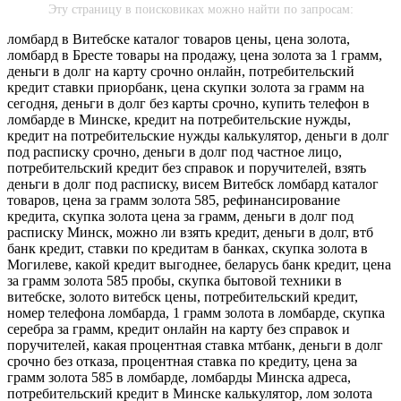
Эту страницу в поисковиках можно найти по запросам:
ломбард в Витебске каталог товаров цены, цена золота,
ломбард в Бресте товары на продажу, цена золота за 1 грамм,
деньги в долг на карту срочно онлайн, потребительский
кредит ставки приорбанк, цена скупки золота за грамм на
сегодня, деньги в долг без карты срочно, купить телефон в
ломбарде в Минске, кредит на потребительские нужды,
кредит на потребительские нужды калькулятор, деньги в долг
под расписку срочно, деньги в долг под частное лицо,
потребительский кредит без справок и поручителей, взять
деньги в долг под расписку, висем Витебск ломбард каталог
товаров, цена за грамм золота 585, рефинансирование
кредита, скупка золота цена за грамм, деньги в долг под
расписку Минск, можно ли взять кредит, деньги в долг, втб
банк кредит, ставки по кредитам в банках, скупка золота в
Могилеве, какой кредит выгоднее, беларусь банк кредит, цена
за грамм золота 585 пробы, скупка бытовой техники в
витебске, золото витебск цены, потребительский кредит,
номер телефона ломбарда, 1 грамм золота в ломбарде, скупка
серебра за грамм, кредит онлайн на карту без справок и
поручителей, какая процентная ставка мтбанк, деньги в долг
срочно без отказа, процентная ставка по кредиту, цена за
грамм золота 585 в ломбарде, ломбарды Минска адреса,
потребительский кредит в Минске калькулятор, лом золота