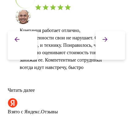
Компания работает отлично,
договоренности свои не нарушает. Сдавал
и золото, и технику. Понравилось, что
адекватно оценивают стоимость товара, не
занижая ее. Компетентные сотрудники
всегда идут навстречу, быстро
обслуживают. Думаю, обращусь еще раз.
Читать далее
Чит
Взято с Яндекс.Отзывы
Взя