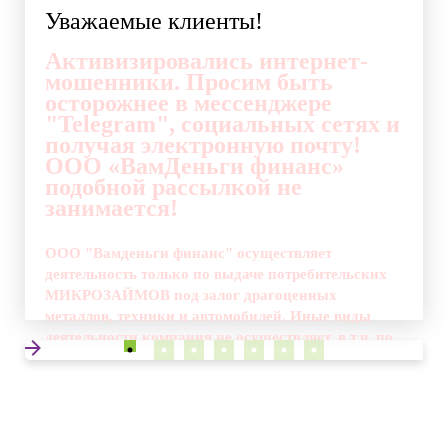
Уважаемые клиенты!
Активизировались интернет-
мошенники. Просим быть
осторожнее в мессенджере
"Telegram", социальных сетях и
получая электронную почту!
ООО «ВамДеньги финанс»
подобной рассылкой не
занимается!
ООО "Вамденьги финанс" осуществляет
деятельность только по выдаче потребительских
МИКРОЗАЙМОВ под залог драгоценных
металлов, техники и автомобилей. Иные виды
деятельности компания не осуществляет, в т.ч. по
выдаче кредитов, займов без залога, и содействии
в их получении. Мошенники утверждают, что
являются филиалом от нашей компании, но ООО
"ВамДеньги финанс" не имеет подобных
филиалов.