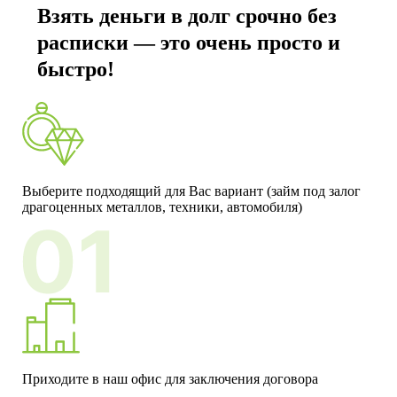
Взять деньги в долг срочно без
Вся официальная информация о деятельности
расписки — это очень просто и
организации размещается только на этом
официальном сайте vamdengi.by
быстро!
Выберите подходящий для Вас вариант (займ под залог
драгоценных металлов, техники, автомобиля)
Приходите в наш офис для заключения договора