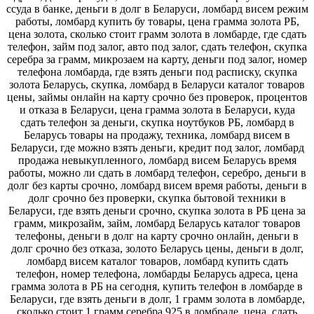
ссуда в банке, деньги в долг в Беларуси, ломбард висем режим
работы, ломбард купить бу товары, цена грамма золота РБ,
цена золота, сколько стоит грамм золота в ломбарде, где сдать
телефон, займ под залог, авто под залог, сдать телефон, скупка
серебра за грамм, микрозаем на карту, деньги под залог, номер
телефона ломбарда, где взять деньги под расписку, скупка
золота Беларусь, скупка, ломбард в Беларуси каталог товаров
цены, займы онлайн на карту срочно без проверок, процентов
и отказа в Беларуси, цена грамма золота в Беларуси, куда
сдать телефон за деньги, скупка ноутбуков РБ, ломбард в
Беларусь товары на продажу, техника, ломбард висем в
Беларуси, где можно взять деньги, кредит под залог, ломбард
продажа невыкупленного, ломбард висем Беларусь время
работы, можно ли сдать в ломбард телефон, серебро, деньги в
долг без карты срочно, ломбард висем время работы, деньги в
долг срочно без проверки, скупка бытовой техники в
Беларуси, где взять деньги срочно, скупка золота в РБ цена за
грамм, микрозайм, займ, ломбард Беларусь каталог товаров
телефоны, деньги в долг на карту срочно онлайн, деньги в
долг срочно без отказа, золото Беларусь цены, деньги в долг,
ломбард висем каталог товаров, ломбард купить сдать
телефон, номер телефона, ломбарды Беларусь адреса, цена
грамма золота в РБ на сегодня, купить телефон в ломбарде в
Беларуси, где взять деньги в долг, 1 грамм золота в ломбарде,
сколько стоит 1 грамм серебра 925 в ломбраде, цена, сдать