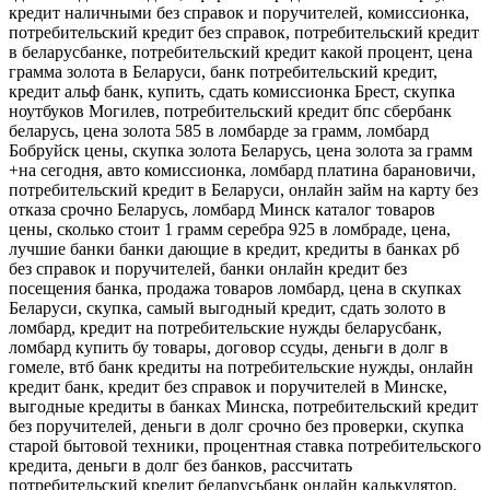
кредит наличными без справок и поручителей, комиссионка,
потребительский кредит без справок, потребительский кредит
в беларусбанке, потребительский кредит какой процент, цена
грамма золота в Беларуси, банк потребительский кредит,
кредит альф банк, купить, сдать комиссионка Брест, скупка
ноутбуков Могилев, потребительский кредит бпс сбербанк
беларусь, цена золота 585 в ломбарде за грамм, ломбард
Бобруйск цены, скупка золота Беларусь, цена золота за грамм
+на сегодня, авто комиссионка, ломбард платина барановичи,
потребительский кредит в Беларуси, онлайн займ на карту без
отказа срочно Беларусь, ломбард Минск каталог товаров
цены, сколько стоит 1 грамм серебра 925 в ломбраде, цена,
лучшие банки банки дающие в кредит, кредиты в банках рб
без справок и поручителей, банки онлайн кредит без
посещения банка, продажа товаров ломбард, цена в скупках
Беларуси, скупка, самый выгодный кредит, сдать золото в
ломбард, кредит на потребительские нужды беларусбанк,
ломбард купить бу товары, договор ссуды, деньги в долг в
гомеле, втб банк кредиты на потребительские нужды, онлайн
кредит банк, кредит без справок и поручителей в Минске,
выгодные кредиты в банках Минска, потребительский кредит
без поручителей, деньги в долг срочно без проверки, скупка
старой бытовой техники, процентная ставка потребительского
кредита, деньги в долг без банков, рассчитать
потребительский кредит беларусьбанк онлайн калькулятор,