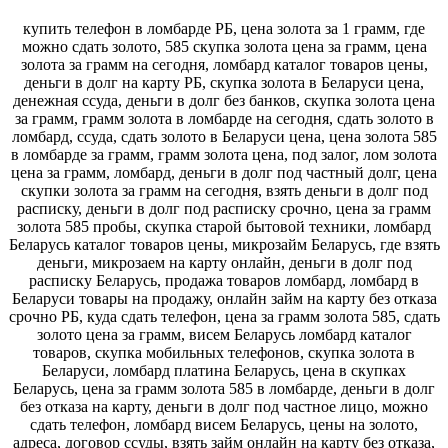
купить телефон в ломбарде РБ, цена золота за 1 грамм, где
можно сдать золото, 585 скупка золота цена за грамм, цена
золота за грамм на сегодня, ломбард каталог товаров цены,
деньги в долг на карту РБ, скупка золота в Беларуси цена,
денежная ссуда, деньги в долг без банков, скупка золота цена
за грамм, грамм золота в ломбарде на сегодня, сдать золото в
ломбард, ссуда, сдать золото в Беларуси цена, цена золота 585
в ломбарде за грамм, грамм золота цена, под залог, лом золота
цена за грамм, ломбард, деньги в долг под частный долг, цена
скупки золота за грамм на сегодня, взять деньги в долг под
расписку, деньги в долг под расписку срочно, цена за грамм
золота 585 пробы, скупка старой бытовой техники, ломбард
Беларусь каталог товаров цены, микрозайм Беларусь, где взять
деньги, микрозаем на карту онлайн, деньги в долг под
расписку Беларусь, продажа товаров ломбард, ломбард в
Беларуси товары на продажу, онлайн займ на карту без отказа
срочно РБ, куда сдать телефон, цена за грамм золота 585, сдать
золото цена за грамм, висем Беларусь ломбард каталог
товаров, скупка мобильных телефонов, скупка золота в
Беларуси, ломбард платина Беларусь, цена в скупках
Беларусь, цена за грамм золота 585 в ломбарде, деньги в долг
без отказа на карту, деньги в долг под частное лицо, можно
сдать телефон, ломбард висем Беларусь, цены на золото,
адреса, договор ссуды, взять займ онлайн на карту без отказа,