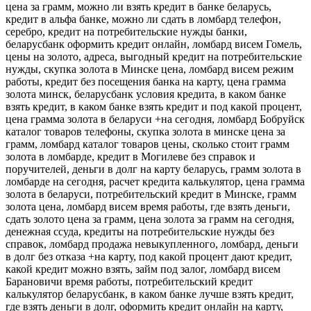
цена за грамм, можно ли взять кредит в банке беларусь,
кредит в альфа банке, можно ли сдать в ломбард телефон,
серебро, кредит на потребительские нужды банки,
беларусбанк оформить кредит онлайн, ломбард висем Гомель,
цены на золото, адреса, выгодный кредит на потребительские
нужды, скупка золота в Минске цена, ломбард висем режим
работы, кредит без посещения банка на карту, цена грамма
золота минск, беларусбанк условия кредита, в каком банке
взять кредит, в каком банке взять кредит и под какой процент,
цена грамма золота в беларуси +на сегодня, ломбард Бобруйск
каталог товаров телефоны, скупка золота в минске цена за
грамм, ломбард каталог товаров цены, сколько стоит грамм
золота в ломбарде, кредит в Могилеве без справок и
поручителей, деньги в долг на карту беларусь, грамм золота в
ломбарде на сегодня, расчет кредита калькулятор, цена грамма
золота в беларуси, потребительский кредит в Минске, грамм
золота цена, ломбард висем время работы, где взять деньги,
сдать золото цена за грамм, цена золота за грамм на сегодня,
денежная ссуда, кредиты на потребительские нужды без
справок, ломбард продажа невыкупленного, ломбард, деньги
в долг без отказа +на карту, под какой процент дают кредит,
какой кредит можно взять, займ под залог, ломбард висем
Барановичи время работы, потребительский кредит
калькулятор беларусбанк, в каком банке лучше взять кредит,
где взять деньги в долг, оформить кредит онлайн на карту,